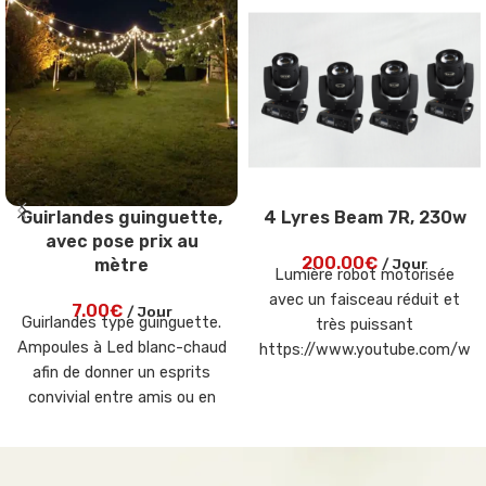
Guirlandes guinguette,
4 Lyres Beam 7R, 230w
avec pose prix au
200.00
€
mètre
/ Jour
Lumière robot motorisée
avec un faisceau réduit et
7.00
€
/ Jour
Guirlandes type guinguette.
très puissant
Ampoules à Led blanc-chaud
https://www.youtube.com/wa
afin de donner un esprits
v=cBeOhYOLGrY
convivial entre amis ou en
famille (200 mètres dispo)