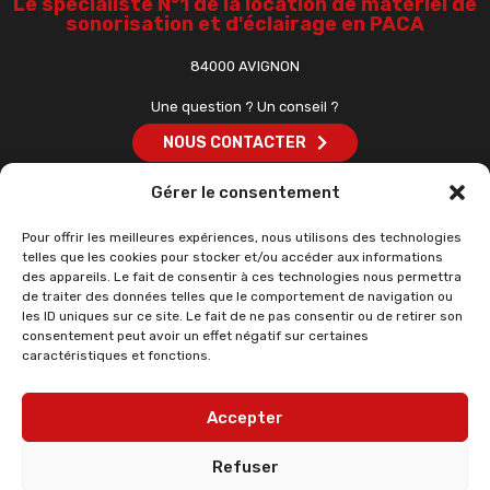
Le spécialiste N°1 de la location de matériel de
sonorisation et d'éclairage en PACA
84000 AVIGNON
Une question ? Un conseil ?
NOUS CONTACTER
Gérer le consentement
Pour offrir les meilleures expériences, nous utilisons des technologies
LES PACKS
•
SONORISATION
•
LUMIÈRES ET EFFETS
•
MATÉRIEL
telles que les cookies pour stocker et/ou accéder aux informations
DJ
•
ACCESSOIRES
•
PRESTATIONS DJ
des appareils. Le fait de consentir à ces technologies nous permettra
de traiter des données telles que le comportement de navigation ou
les ID uniques sur ce site. Le fait de ne pas consentir ou de retirer son
consentement peut avoir un effet négatif sur certaines
caractéristiques et fonctions.
Testez notre outil de création de devis
Accepter
DEVIS PERSONNALISÉ AVEC PRESTATION
Refuser