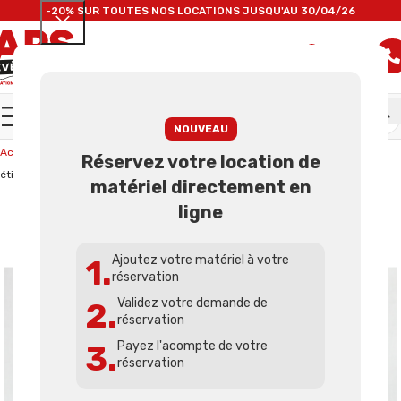
-20% SUR TOUTES NOS LOCATIONS JUSQU'AU 30/04/26
0
0.00
€
NOUVEAU
Accueil
Nos locations
Lumières et Effets
Paire de 2 fontaines à
Réservez votre location de
étincelles froides Sparkular Effect de France Effect
matériel directement en
ligne
1.
Ajoutez votre matériel à votre
réservation
2.
Validez votre demande de
réservation
3.
Payez l'acompte de votre
réservation